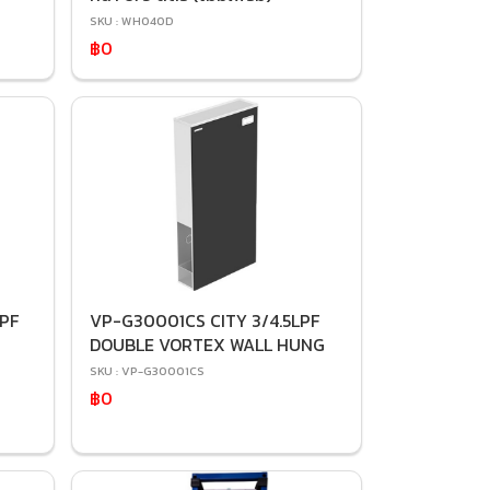
SKU : WH040D
฿0
PF
VP-G30001CS CITY 3/4.5LPF
DOUBLE VORTEX WALL HUNG
SKU : VP-G30001CS
฿0