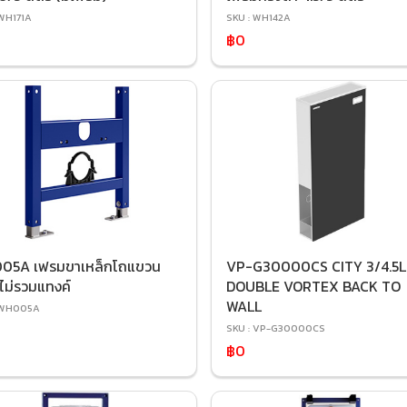
 WH171A
SKU : WH142A
฿0
05A เฟรมขาเหล็กโถแขวน
VP-G30000CS CITY 3/4.5L
 ไม่รวมแทงค์
DOUBLE VORTEX BACK TO
WALL
 WH005A
SKU : VP-G30000CS
฿0