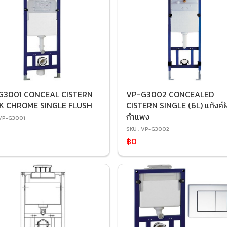
G3001 CONCEAL CISTERN
VP-G3002 CONCEALED
K CHROME SINGLE FLUSH
CISTERN SINGLE (6L) แท้งค์ฝ
กำแพง
 VP-G3001
SKU : VP-G3002
฿0