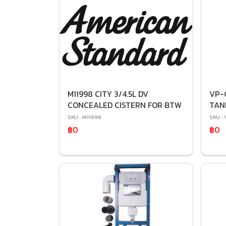
M11998 CITY 3/4.5L DV
VP-
CONCEALED CISTERN FOR BTW
TAN
SKU : M11998
SKU :
฿0
฿0