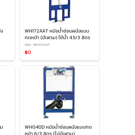
ัง
WH172AAT หม้อน้ำซ่อนผนังแบบ
กดหน้า (มีเฟรม) ใช้น้ำ 4.5/3 ลิตร
SKU : WH172AAT
฿0
อม
WH040D หม้อน้ำซ่อนผนังแบบกด
หน้า 6/3 ลิตร (ไม่มีเฟรม)