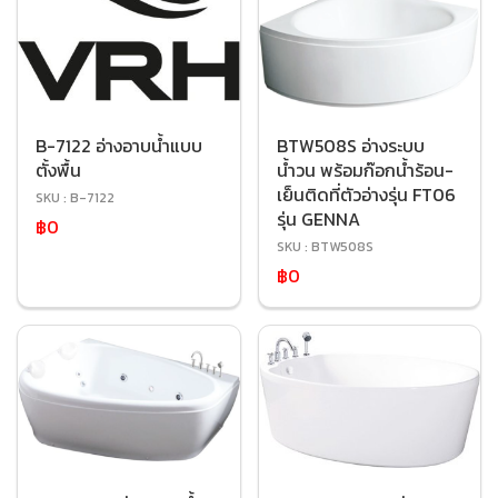
B-7122 อ่างอาบน้ำแบบ
BTW508S อ่างระบบ
ตั้งพื้น
น้ำวน พร้อมก๊อกน้ำร้อน-
เย็นติดที่ตัวอ่างรุ่น FT06
SKU : B-7122
รุ่น GENNA
฿0
SKU : BTW508S
฿0