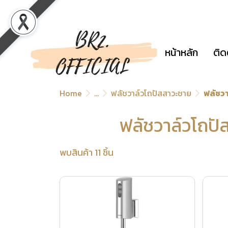
หน้าหลัก
ติด
Home
...
ฟลัชวาล์วโถปัสสาวะชาย
ฟลัชวา
ฟลัชวาล์วโถปัส
พบสินค้า 11 ชิ้น