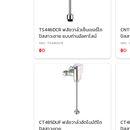
TS446DCR ฟลัชวาล์วเซ็นเซอร์โถ
CNT
ปัสสาวะชาย แบบถ่านอัลคาไลน์
ปัสส
SKU : TS446DCR
SKU :
฿0
฿0
CT485DUF ฟลัชวาล์วอัตโนมัติโถ
CT48
ปัสสาวะชาย
ปัสส