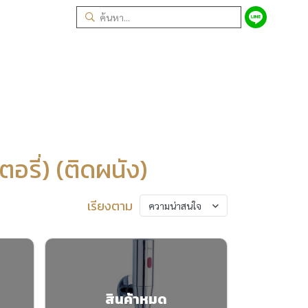
อรี่) (ติดผนัง)
เรียงตาม
ความน่าสนใจ
สินค้าหมด