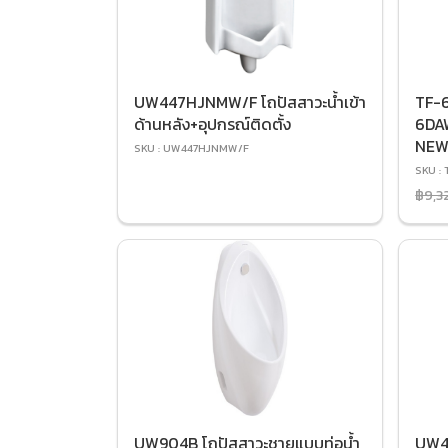
UW447HJNMW/F โถปัสสาวะน้ำเข้า
TF-
ด้านหลัง+อุปกรณ์ติดตั้ง
6DAW
NEW
SKU : UW447HJNMW/F
SKU :
฿9,3
UW904B โถปัสสาวะชายแบบท่อน้ำ
UW4