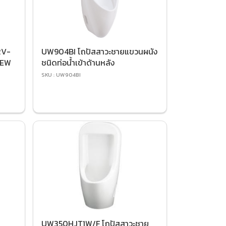
2V-
UW904BI โถปัสสาวะชายแขวนผนัง
NEW
ชนิดท่อน้ำเข้าด้านหลัง
SKU : UW904BI
UW350HJT1W/F โถปัสสาวะชาย