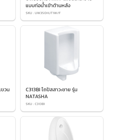
แบบท่อน้ำเข้าด้านหลัง
SKU : UW350HJT1W/F
แขวน
C313BI โถปัสสาวะชาย รุ่น
NATASHA
SKU : C313BI