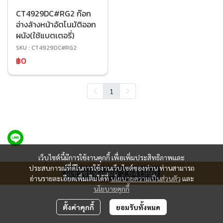
CT4929DC#RG2 ก๊อก
อ่างล้างหน้าอัตโนมัติออก
ผนัง(ใช้แบตเตอรี่)
SKU : CT4929DC#RG2
฿0
1
เว็บไซต์นี้มีการใช้งานคุกกี้ เพื่อเพิ่มประสิทธิภาพและ
ประสบการณ์ที่ดีในการใช้งานเว็บไซต์ของท่าน ท่านสามารถ
ผู้เข้าชมทั้งหมด
2,641,990
อ่านรายละเอียดเพิ่มเติมได้ที่
นโยบายความเป็นส่วนตัว
และ
นโยบายคุกกี้
ตั้งค่าคุกกี้
ยอมรับทั้งหมด