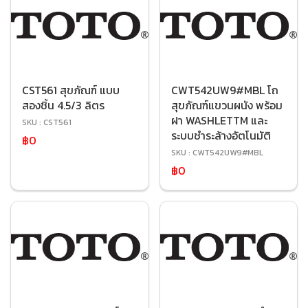
CST561 สุขภัณฑ์ แบบ
CWT542UW9#MBL โถ
สองชิ้น 4.5/3 ลิตร
สุขภัณฑ์แขวนผนัง พร้อม
ฝา WASHLETTM และ
SKU : CST561
ระบบชำระล้างอัตโนมัติ
฿0
SKU : CWT542UW9#MBL
฿0