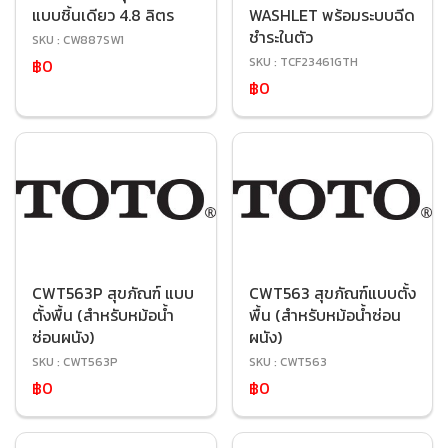
แบบชิ้นเดียว 4.8 ลิตร
WASHLET พร้อมระบบฉีด
ชำระในตัว
SKU : CW887SW1
SKU : TCF23461GTH
฿0
฿0
CWT563P สุขภัณฑ์ แบบ
CWT563 สุขภัณฑ์แบบตั้ง
ตั้งพื้น (สำหรับหม้อน้ำ
พื้น (สำหรับหม้อน้ำซ่อน
ซ่อนผนัง)
ผนัง)
SKU : CWT563P
SKU : CWT563
฿0
฿0