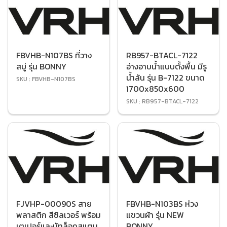
FBVHB-N107BS ที่วาง
RB957-BTACL-7122
สบู่ รุ่น BONNY
อ่างอาบน้ำแบบตั้งพื้น มีรู
น้ำล้น รุ่น B-7122 ขนาด
SKU : FBVHB-N107BS
1700x850x600
SKU : RB957-BTACL-7122
FJVHP-00090S สาย
FBVHB-N103BS ห่วง
พลาสติก สีซิลเวอร์ พร้อม
แขวนผ้า รุ่น NEW
เตเปอร์และนัทล็อคสแตน
BONNY