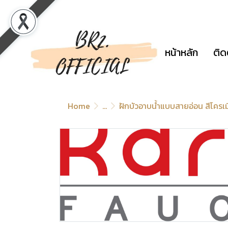
หน้าหลัก
ติด
Home
...
ฝักบัวอาบน้ำแบบสายอ่อน สีโครเม