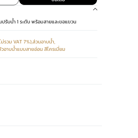
นปรับน้ำ 1 ระดับ พร้อมสายและขอแขวน
ไม่รวม VAT 7%)
,
ส่วนอาบน้ำ
,
บัวอาบน้ำแบบสายอ่อน สีโครเมี่ยม