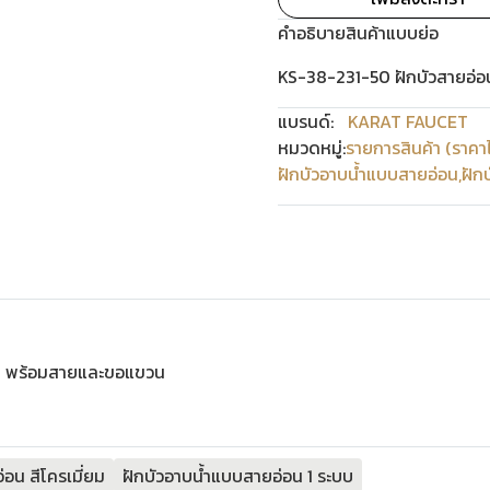
คำอธิบายสินค้าแบบย่อ
KS-38-231-50 ฝักบัวสายอ่อ
แบรนด์:
KARAT FAUCET
หมวดหมู่:
รายการสินค้า (ราคา
ฝักบัวอาบน้ำแบบสายอ่อน
,
ฝัก
ดับ พร้อมสายและขอแขวน
อน สีโครเมี่ยม
ฝักบัวอาบน้ำแบบสายอ่อน 1 ระบบ