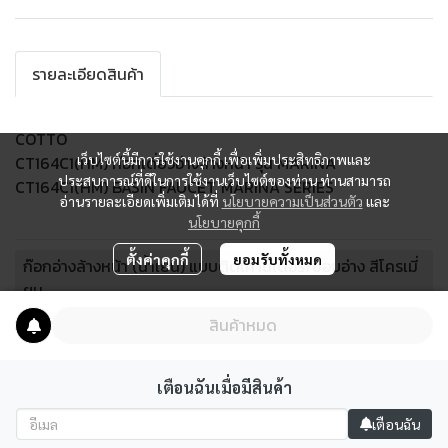
รายละเอียดสินค้า
COTTO
เว็บไซต์นี้มีการใช้งานคุกกี้ เพื่อเพิ่มประสิทธิภาพและ
CT164C1(HM) ก๊อกเดี่ยวอ่างล้างหน้า รุ่น MARINA
ประสบการณ์ที่ดีในการใช้งานเว็บไซต์ของท่าน ท่านสามารถ
CT164C1(HM) BASIN FAUCET, MARINA SERIES
อ่านรายละเอียดเพิ่มเติมได้ที่
นโยบายความเป็นส่วนตัว
และ
นโยบายคุกกี้
ตั้งค่าคุกกี้
ยอมรับทั้งหมด
ก๊อกอ่างล้างหน้า (น้ำเย็น) แบบติดเคาน์เตอร์/ขอบอ่าง สีโครเมี่
ยม
สินค้าหมด
เตือนฉันเมื่อมีสินค้า
เตือนฉัน
ผู้เข้าชมทั้งหมด
2,646,917