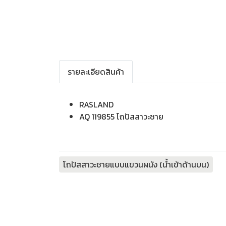
รายละเอียดสินค้า
RASLAND
AQ 119855 โถปัสสาวะชาย
โถปัสสาวะชายแบบแขวนผนัง (น้ำเข้าด้านบน)