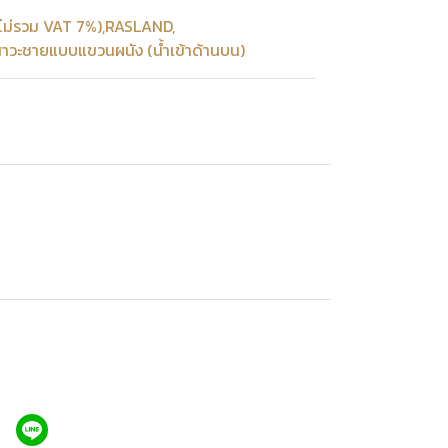
ไม่รวม VAT 7%)
,
RASLAND
,
สาวะชายแบบแขวนผนัง (น้ำเข้าด้านบน)