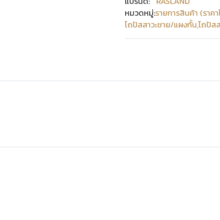
แบรนด์:
RASLAND
หมวดหมู่:
รายการสินค้า (ราคา
โถปัสสาวะชาย/แผงกั้น
,
โถปัส