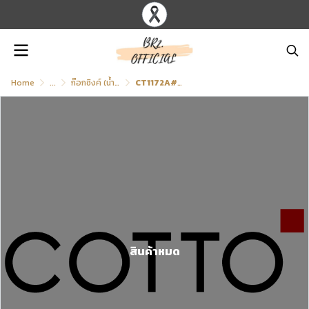
Home
...
ก๊อกซิงค์ (น้ำเย็น) แบบติดเคาน์เตอร์/ขอบอ่าง
CT1172A#GRM ก๊อกอ่างซิงค์แบบก้านโยก รุ่น SONATA
สินค้าหมด