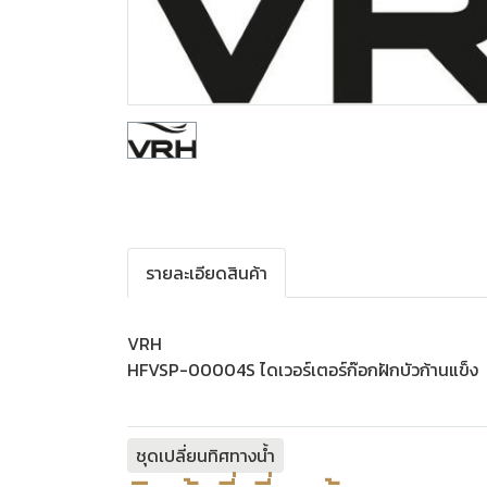
รายละเอียดสินค้า
VRH
HFVSP-00004S ไดเวอร์เตอร์ก๊อกฝักบัวก้านแข็ง
ชุดเปลี่ยนทิศทางน้ำ