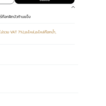
ก๊อกฝักบัวก้านแข็ง
ไม่รวม VAT 7%)
,
อะไหล่
,
อะไหล่ก๊อกน้ำ
,