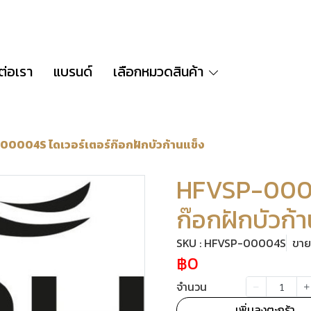
ต่อเรา
แบรนด์
เลือกหมวดสินค้า
0004S ไดเวอร์เตอร์ก๊อกฝักบัวก้านแข็ง
HFVSP-0000
ก๊อกฝักบัวก้
SKU : HFVSP-00004S
ขายแ
฿0
จำนวน
เพิ่มลงตะกร้า