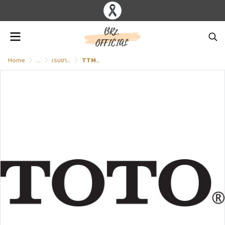
Home
...
เรนชาวเวอร์แบบติดผนัง พร้อมก๊อกผสม สีโครเมียม
TTMR305SMFK ก๊อกผสมยืนอาบน้ำ พร้อมฝักบัวก้านแข็งและฝักบัวสายอ่อน 5 ฟังก์ชั่น (ขนาด:Ø หัวฝักบัว 250 มม.)