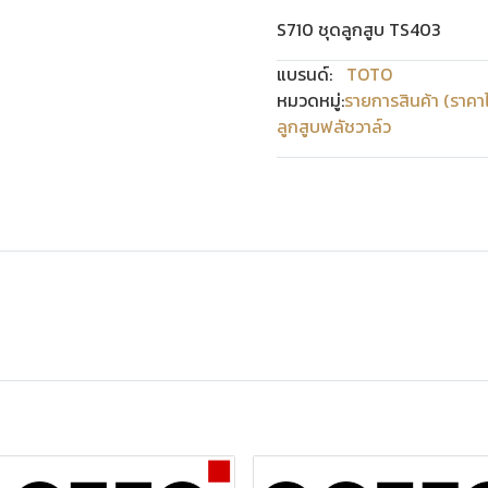
S710 ชุดลูกสูบ TS403
แบรนด์:
TOTO
หมวดหมู่:
รายการสินค้า (ราคา
ลูกสูบฟลัชวาล์ว