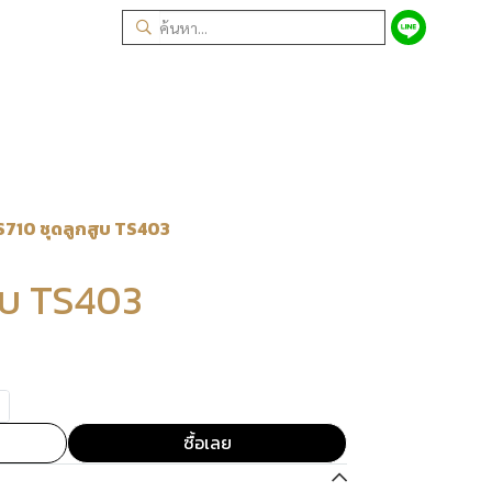
S710 ชุดลูกสูบ TS403
สูบ TS403
ซื้อเลย