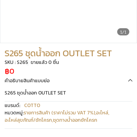
1/1
S265 ชุดน้ำออก OUTLET SET
SKU : S265
ขายแล้ว 0 ชิ้น
฿0
คำอธิบายสินค้าแบบย่อ
S265 ชุดน้ำออก OUTLET SET
แบรนด์:
COTTO
หมวดหมู่:
รายการสินค้า (ราคาไม่รวม VAT 7%)
,
อะไหล่
,
อะไหล่สุขภัณฑ์/ชักโครก
,
ชุดทางน้ำออกชักโครก