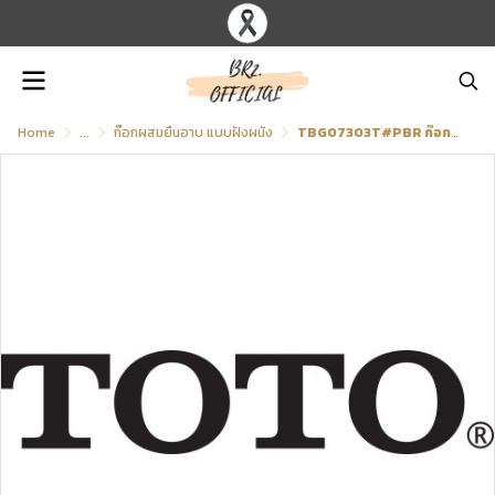
Home
...
ก๊อกผสมยืนอาบ แบบฝังผนัง
TBG07303T#PBR ก๊อกผสมสำหรับยืนอาบน้ำ ชนิดฝังผนัง