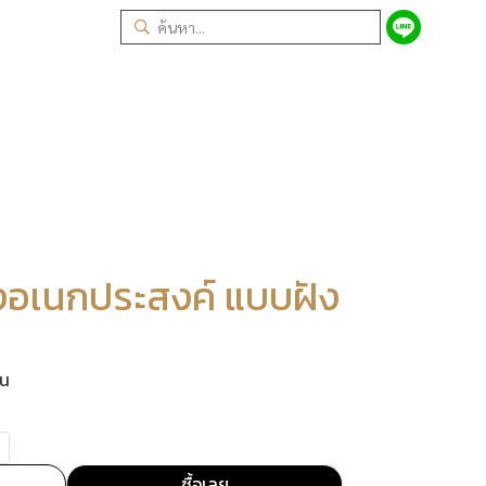
งอเนกประสงค์ แบบฝัง
้น
ซื้อเลย