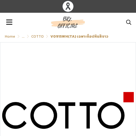
Home
...
COTTO
V0915WH(TA) เฉพาะท็อปหินสีขาว