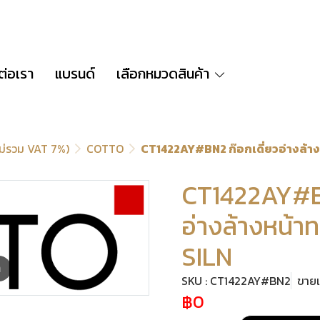
ต่อเรา
แบรนด์
เลือกหมวดสินค้า
ไม่รวม VAT 7%)
COTTO
CT1422AY#BN2 ก๊อกเดี่ยวอ่างล้าง
CT1422AY#BN
อ่างล้างหน้า
SILN
m
SKU : CT1422AY#BN2
ขายแ
฿0