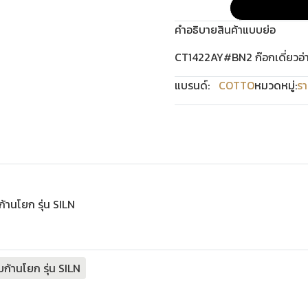
คำอธิบายสินค้าแบบย่อ
CT1422AY#BN2 ก๊อกเดี่ยวอ่า
แบรนด์:
COTTO
หมวดหมู่:
รา
้านโยก รุ่น SILN
ก้านโยก รุ่น SILN