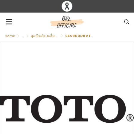
Home
...
สุขภัณฑ์แบบชิ้นเดียว (ฝารองนั่งใช้ไฟฟ้า)
CES900RKVT สุขภัณฑ์ แบบชิ้นเดียว 3.8/3 ลิตร NEOREST NX