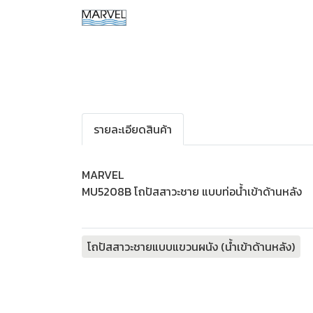
รายละเอียดสินค้า
MARVEL
MU5208B โถปัสสาวะชาย แบบท่อน้ำเข้าด้านหลัง
โถปัสสาวะชายแบบแขวนผนัง (น้ำเข้าด้านหลัง)