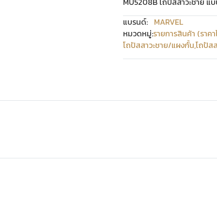
MU5208B โถปัสสาวะชาย แบบท
แบรนด์:
MARVEL
หมวดหมู่:
รายการสินค้า (ราคา
โถปัสสาวะชาย/แผงกั้น
,
โถปัสส