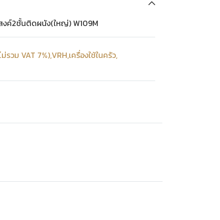
ค์2ชั้นติดผนัง(ใหญ่) W109M
ไม่รวม VAT 7%)
,
VRH
,
เครื่องใช้ในครัว
,